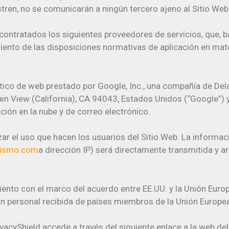
tren, no se comunicarán a ningún tercero ajeno al Sitio Web,
ntratados los siguientes proveedores de servicios, que, b
ento de las disposiciones normativas de aplicación en mat
ico de web prestado por Google, Inc., una compañía de Dela
 View (California), CA 94043, Estados Unidos (“Google”) y 
ión en la nube y de correo electrónico.
izar el uso que hacen los usuarios del Sitio Web. La informa
mismo.com
a dirección IP) será directamente transmitida y a
miento con el marco del acuerdo entre EE.UU. y la Unión Eu
personal recibida de países miembros de la Unión Europea a
vacyShield accede a través del siguiente enlace a la web d