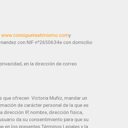
,
www.consigueteatimismo.com
y
Hernandez con NIF nº2650634e con domicilio
rivacidad, en la dirección de correo
ios que ofrecen Victoria Muñiz, mandar un
formación de carácter personal de la que es
dirección IP, nombre, dirección física,
l usuario da su consentimiento para que su
be en los presentes Términos Legales y la