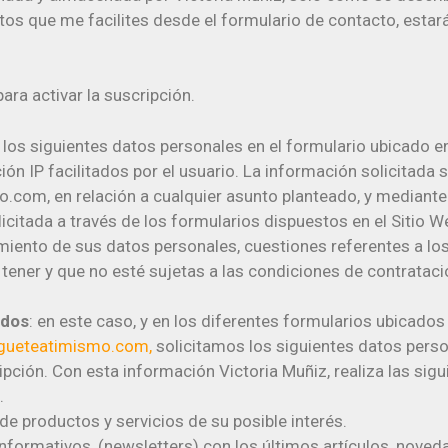
atos que me facilites desde el formulario de contacto, esta
ara activar la suscripción.
s los siguientes datos personales en el formulario ubicado
ón IP facilitados por el usuario. La información solicitada 
com, en relación a cualquier asunto planteado, y mediante 
icitada a través de los formularios dispuestos en el Sitio W
miento de sus datos personales, cuestiones referentes a los 
tener y que no esté sujetas a las condiciones de contrataci
idos
: en este caso, y en los diferentes formularios ubicados
gueteatimismo.com
,
solicitamos los siguientes datos person
cripción. Con esta información Victoria Muñiz, realiza las sig
.
 de productos y servicios de su posible interés.
nformativos, (newsletters) con los últimos artículos, noved