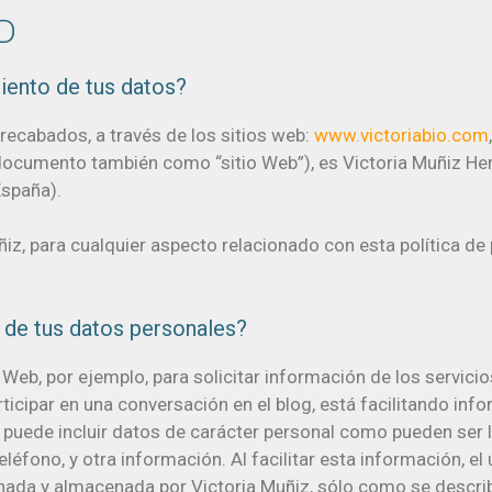
D
miento de tus datos?
recabados, a través de los sitios web:
www.victoriabio.com
e documento también como “sitio Web”), es Victoria Muñiz 
España).
z, para cualquier aspecto relacionado con esta política de p
to de tus datos personales?
Web, por ejemplo, para solicitar información de los servic
articipar en una conversación en el blog, está facilitando in
puede incluir datos de carácter personal como pueden ser la 
léfono, y otra información. Al facilitar esta información, e
onada y almacenada por Victoria Muñiz, sólo como se descri