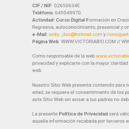
CIF / NIF
: 02650634E
Teléfono
: 649549970
Actividad: Curso Digital F
ormación en Crecim
Regresiva, autoconocimiento, presencial y on
e-Mail
:
vicky_dos@hotmail.com
y
consiguet
Página Web
: WWW.VICTORIABIO.COM // 
Como responsable de la web
www.victoriab
privacidad y explicarte con la mayor claridad
web.
Nuestro Sitio Web presenta contenido para to
edad, se requiere el consentimiento de los p
este Sitio Web sin avisar a tus padres no de
La presente
Política de Privacidad
será váli
aquella información recabada por terceros en